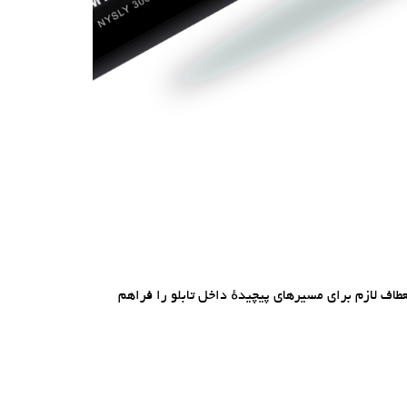
ل NYSLY برای انتقال فرمان و سیگنال در تابلوهای برق، ماشین‌آلات و خطوط تولید استفاده می‌شود. هادی افشان کلاس ۵ انعطاف لازم برای مسیرهای پیچیدهٔ داخل تابلو را فراهم