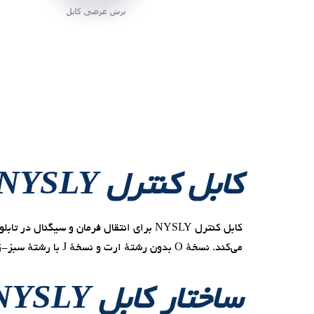
کابل کنترل NYSLY چیست؟
می‌کند. نسخهٔ O بدون رشتهٔ ارت و نسخهٔ J با رشتهٔ سبز-زرد عرضه می‌شود.
ساختار کابل NYSLY